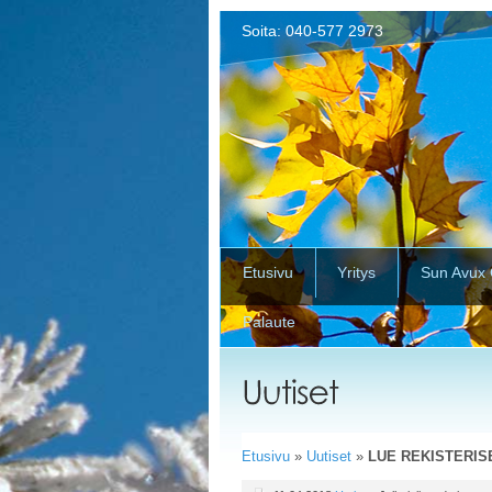
Soita: 040-577 2973
Etusivu
Yritys
Sun Avux
Palaute
Etusivu
»
Uutiset
»
LUE REKISTERI