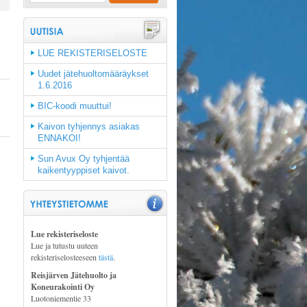
LUE REKISTERISELOSTE
Uudet jätehuoltomääräykset
1.6.2016
BIC-koodi muuttui!
Kaivon tyhjennys asiakas
ENNAKOI!
Sun Avux Oy tyhjentää
kaikentyyppiset kaivot.
Lue rekisteriseloste
Lue ja tutustu uuteen
rekisteriselosteeseen
tästä
.
Reisjärven Jätehuolto ja
Koneurakointi Oy
Luotoniementie 33