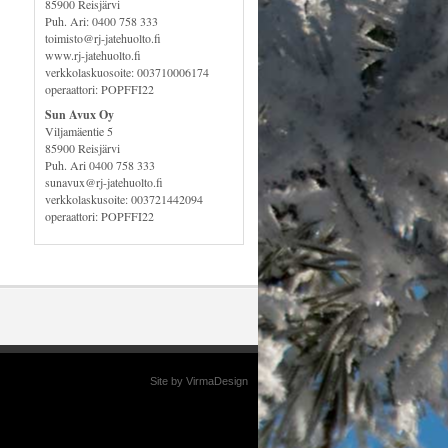
85900 Reisjärvi
Puh. Ari: 0400 758 333
toimisto@rj-jatehuolto.fi
www.rj-jatehuolto.fi
verkkolaskuosoite: 003710006174
operaattori: POPFFI22
Sun Avux Oy
Viljamäentie 5
85900 Reisjärvi
Puh. Ari 0400 758 333
sunavux@rj-jatehuolto.fi
verkkolaskusoite: 003721442094
operaattori: POPFFI22
Site by VirmaDesign