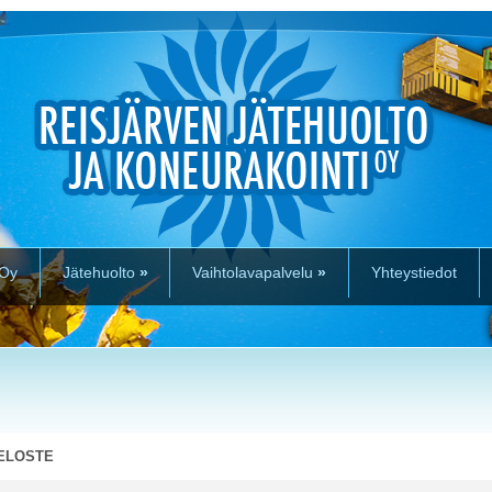
 Oy
Jätehuolto
»
Vaihtolavapalvelu
»
Yhteystiedot
SELOSTE