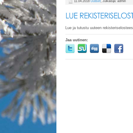
11.04.2018
Uutiset
, Julkaisija: admin
Lue ja tutustu uuteen rekisteriseloste
Jaa uutinen: