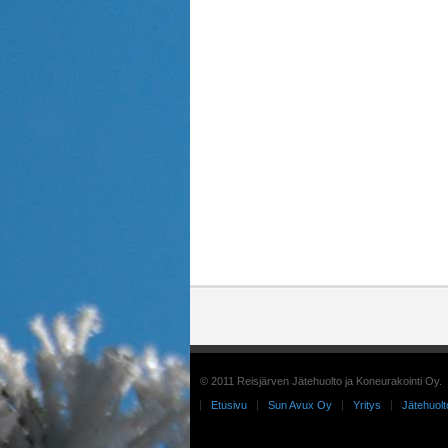
© 2011 Reisjärven Jätehuolto ja Koneurakointi Oy.
Etusivu
Sun Avux Oy
Yritys
Jätehuolt