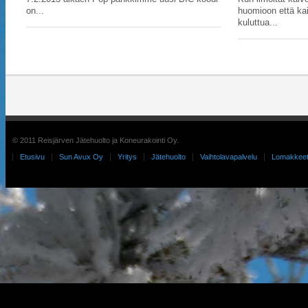
on...
huomioon että kai
kuluttua...
© 2011 Reisjärven Jätehuolto ja Koneurakointi Oy.
Etusivu
Sun Avux Oy
Yritys
Jätehuolto
Vaihtolavapalvelu
Lomakkee