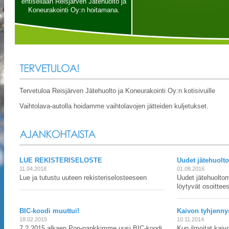
entisellään Reisjärven Jätehuolto ja
Koneurakointi Oy:n hoitamana.
Tervetuloa Reisjärven Jätehuolto ja Koneurakointi Oy:n kotisivuille
Vaihtolava-autolla hoidamme vaihtolavojen jätteiden kuljetukset.
LUE REKISTERISELOSTE
Uudet jätehuolt
11.04.2018
01.08.2016
Lue ja tutustu uuteen rekisteriselosteeseen
Uudet jätehuolto
löytyvät osoitteest
BIC-koodi muuttui!
Kaivon tyhjenny
18.02.2015
10.11.2014
7.2.2015 alkaen Pop-pankkimme uusi BIC-koodi
Kun ilmoitat kaiv