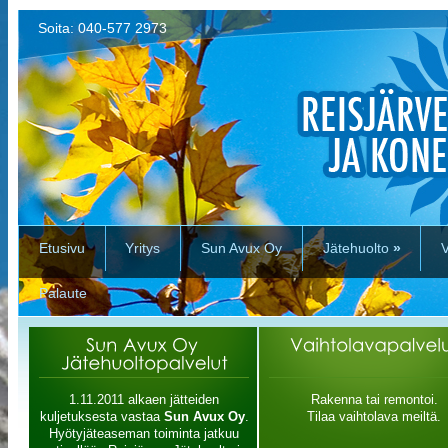
Soita: 040-577 2973
Etusivu
Yritys
Sun Avux Oy
Jätehuolto
»
V
Palaute
1.11.2011 alkaen jätteiden
Rakenna tai remontoi.
kuljetuksesta vastaa
Sun Avux Oy
.
Tilaa vaihtolava meiltä.
Hyötyjäteaseman toiminta jatkuu