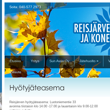
Soita: 040-577 2973
Etusivu
Yritys
Sun Avux Oy
Jätehuolto
»
V
Palaute
Reisjärven hyötyjäteasema: Luotoniementie 33
avoinna tiistaisin klo 14.00 -17.00 ja lauantaisin klo 9.00-12.00