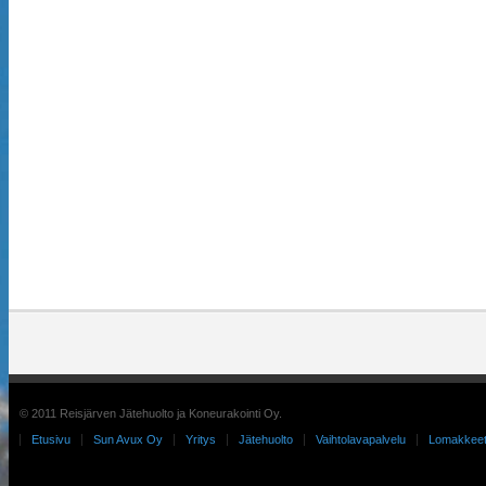
© 2011 Reisjärven Jätehuolto ja Koneurakointi Oy.
Etusivu
Sun Avux Oy
Yritys
Jätehuolto
Vaihtolavapalvelu
Lomakkee