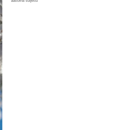
aattoina suljettu