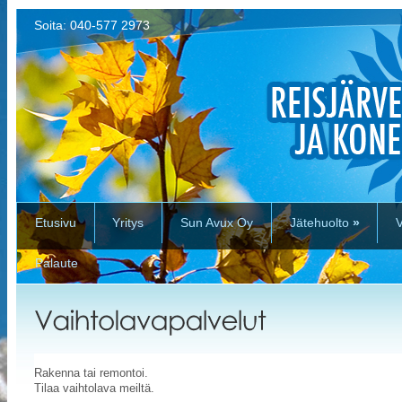
Soita: 040-577 2973
Etusivu
Yritys
Sun Avux Oy
Jätehuolto
»
V
Palaute
Rakenna tai remontoi.
Tilaa vaihtolava meiltä.