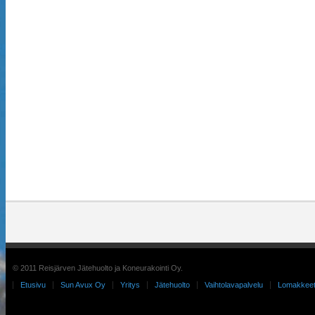
© 2011 Reisjärven Jätehuolto ja Koneurakointi Oy.
Etusivu
Sun Avux Oy
Yritys
Jätehuolto
Vaihtolavapalvelu
Lomakkee